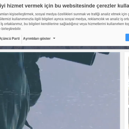
iyi hizmet vermek için bu websitesinde çerezler kull
lamları kişiselleştirmek, sosyal medya özellikleri sunmak ve trafiği analiz etmek için 
itemizi kullanımınızla ilgili bilgileri ayrıca sosyal medya, reklamcılık ve analiz iş ort
 İş ortaklarımız, bu bilgileri kendilerine sağladığınız veya hizmetlerini kullanırken to
 birleştirebilir.
Üçüncü Parti
Ayrıntıları göster
ir?
sitelerinin, kullanıcıların deneyimlerini daha verimli hale getirmek amacıyla kullan
ıdır. Yasalara göre, bu sitenin işletilmesi için kesinlikle gerekli olan çerezleri cihaz
oruz. Diğer çerez türleri için sizden izin almamız gerekiyor. Bu site farklı çerez türleri
. Bazı çerezler, sayfalarımızda yer alan üçüncü şahıs hizmetleri tarafından yerleştiril
çerlidir: web.tv
8
Gerekli çerezler, sayfada gezinme ve web-sitesinin güvenli ala
erişim gibi temel işlevleri sağlayarak web-sitesinin daha kullanı
getirilmesine yardımcı olur. Web-sitesi bu çerezler olmadan do
ti
10
şekilde işlev gösteremez.
Adı
Sağlayıcı
Amaç
Sü
GDPR
.web.tv
Genel veri koruma
10
düzenlemesi
kapsamında sitenin