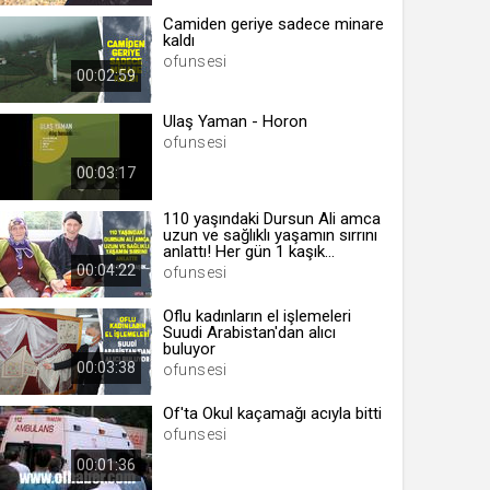
Camiden geriye sadece minare
kaldı
ofunsesi
00:02:59
 yıl
Ulaş Yaman - Horon
ofunsesi
ay
00:03:17
gün
110 yaşındaki Dursun Ali amca
uzun ve sağlıklı yaşamın sırrını
ay
anlattı! Her gün 1 kaşık...
00:04:22
ofunsesi
ıl
ay
Oflu kadınların el işlemeleri
Suudi Arabistan'dan alıcı
ay
buluyor
00:03:38
ofunsesi
Of'ta Okul kaçamağı acıyla bitti
ofunsesi
00:01:36