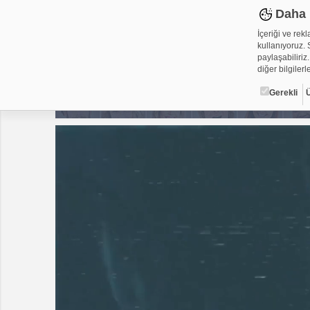
Daha 
İçeriği ve rek
kullanıyoruz. S
paylaşabiliriz.
diğer bilgilerle
Gerekli
Çerez ned
Çerezler, web-
metin dosyalar
yerleştirebiliy
kullanmaktadır
alanlar için ge
Gerekli
Üçüncü Par