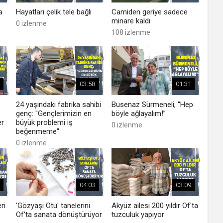
a
Hayatları çelik tele bağlı
Camiden geriye sadece
minare kaldı
0 izlenme
108 izlenme
03:58
01:31
24 yaşındaki fabrika sahibi
Busenaz Sürmeneli, “Hep
genç: "Gençlerimizin en
böyle ağlayalım!”
er
büyük problemi iş
0 izlenme
beğenmeme"
0 izlenme
04:03
03:09
ri
'Gözyaşı Otu' tanelerini
Akyüz ailesi 200 yıldır Of'ta
Of'ta sanata dönüştürüyor
tuzculuk yapıyor