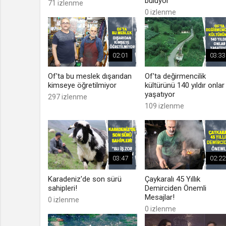
buluyor
71 izlenme
0 izlenme
02:01
03:33
Of'ta bu meslek dışarıdan
Of'ta değirmencilik
kimseye öğretilmiyor
kültürünü 140 yıldır onlar
yaşatıyor
297 izlenme
109 izlenme
03:47
02:22
Karadeniz'de son sürü
Çaykaralı 45 Yıllık
sahipleri!
Demirciden Önemli
Mesajlar!
0 izlenme
0 izlenme