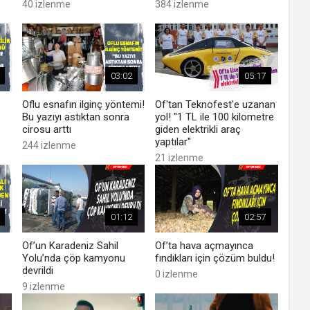
40 izlenme
384 izlenme
03:02
05:17
Oflu esnafın ilginç yöntemi!
Of'tan Teknofest'e uzanan
Bu yazıyı astıktan sonra
yol! "1 TL ile 100 kilometre
cirosu arttı
giden elektrikli araç
yaptılar"
244 izlenme
21 izlenme
01:12
02:57
Of’un Karadeniz Sahil
Of’ta hava açmayınca
Yolu’nda çöp kamyonu
fındıkları için çözüm buldu!
devrildi
0 izlenme
9 izlenme