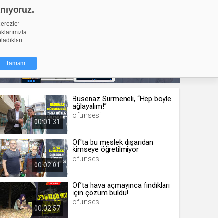
anıyoruz.
GİRİŞ YAP
Video Yükle
çerezler
aklarımızla
pladıkları
Tamam
Busenaz Sürmeneli, “Hep böyle
dığı küçük
ağlayalım!”
ınıza
ofunsesi
00:01:31
ir. İzniniz şu
Of'ta bu meslek dışarıdan
kimseye öğretilmiyor
nlarına
ofunsesi
şlı hale
00:02:01
ğru bir
Of’ta hava açmayınca fındıkları
için çözüm buldu!
resi
Türü
ofunsesi
 yıl
00:02:57