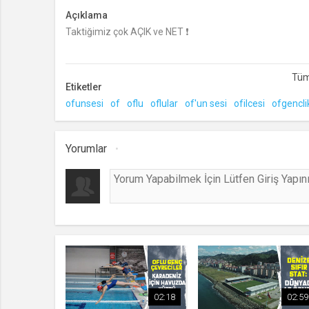
Açıklama
Taktiğimiz çok AÇIK ve NET ❗
Gerçek operasyon görüntüleri eşliğinde hazırladığımız ye
Etiketler
ofunsesi
of
oflu
oflular
of'un sesi
ofilcesi
ofgencli
Yorumlar
02:18
02:59