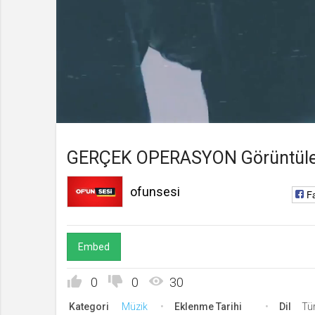
ofunsesi
Kanala Katıl
Yüklendi
:
Yükleniyor
:
0%
0%
Süre
Toplam
/
Süre
GERÇEK OPERASYON Görüntüleri
ofunsesi
F
Embed
0
0
30
Kategori
Müzik
Eklenme Tarihi
Dil
Tü