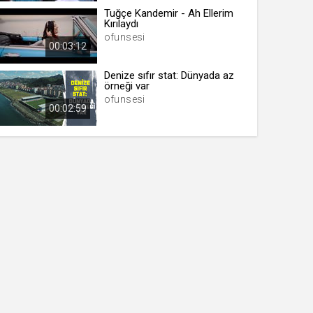
Tuğçe Kandemir - Ah Ellerim
Kırılaydı
ofunsesi
00:03:12
Denize sıfır stat: Dünyada az
örneği var
ofunsesi
00:02:59