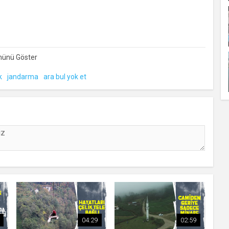
ni klibimiz "ARA, BUL, YOK ET"
k
jandarma
ara bul yok et
04:29
02:59