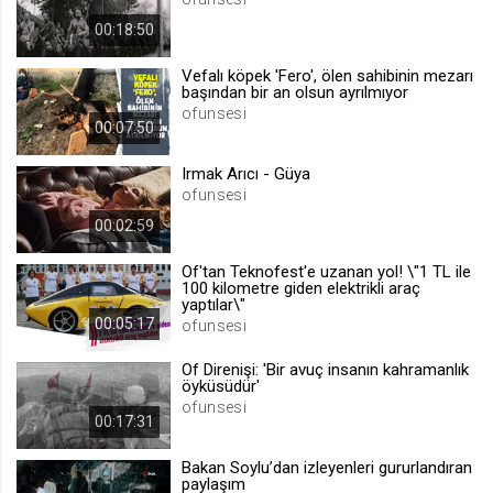
.web.tv
00:18:50
Site içeriği önerme
Vefalı köpek 'Fero', ölen sahibinin mezarı
1 yıl
başından bir an olsun ayrılmıyor
ofunsesi
00:07:50
voteLike*
Irmak Arıcı - Güya
.web.tv
ofunsesi
İsimsiz ziyaretçi için site içeriği
beğenme
00:02:59
1 ay
Of'tan Teknofest'e uzanan yol! \"1 TL ile
100 kilometre giden elektrikli araç
yaptılar\"
voteDislike*
00:05:17
ofunsesi
.web.tv
Of Direnişi: 'Bir avuç insanın kahramanlık
İsimsiz ziyaretçi için site içeriği
öyküsüdür'
beğenmeme
ofunsesi
1 ay
00:17:31
Bakan Soylu’dan izleyenleri gururlandıran
paylaşım