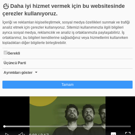
Daha iyi hizmet vermek için bu websitesinde
çerezler kullanıyoruz.
İçeriği ve reklamları kişiselleştirmek, sosyal medya özellikleri sunmak ve trafiği
analiz etmek için çerezler kullanıyoruz. Sitemizi kullanımınızla ilgili bilgileri
ayrıca sosyal medya, reklamcılık ve analiz iş ortaklarımızla paylaşabiliriz. İş
ortaklarımız, bu bilgileri kendilerine sağladığınız veya hizmetlerini kullanırken
topladıkları diğer bilgilerle birleştirebilir.
Gerekli
Üçüncü Parti
Ulaş Yaman - Horon
Beğen
Beğenme
Pay
Ayrıntıları göster
0
Tamam
Çerez nedir?
Çerezler, web-sitelerinin, kullanıcıların deneyimlerini daha verimli hale getirmek
amacıyla kullandığı küçük metin dosyalarıdır. Yasalara göre, bu sitenin
işletilmesi için kesinlikle gerekli olan çerezleri cihazınıza yerleştirebiliyoruz.
Diğer çerez türleri için sizden izin almamız gerekiyor. Bu site farklı çerez türleri
Yüklendi
:
Yükleniyor
:
kullanmaktadır. Bazı çerezler, sayfalarımızda yer alan üçüncü şahıs hizmetleri
0%
0%
Ses
tarafından yerleştirilir. İzniniz şu alanlar için geçerlidir: web.tv