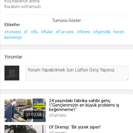
Kuş kayanun altina
Kuralum soframuzi
lang
Bir sen söyle bir da ben
.web.tv
Diyelum halumuzi
Bir ateş yakacağum
Etiketler
Seçilen dil tercihini tutmak
Sevdamuzi harlasun
ofunsesi
of
oflu
oflular
of'un sesi
ofilcesi
ofgenclik
horon
1 ay
Ensun gökten yildizlar
kemençe
Gözlerunde parlasun
webtvs
Söz-Müzik: Ulaş Yaman
Yorumlar
.web.tv
Oturum verisini tutmak
1 gün
[hash]
.web.tv
24 yaşındaki fabrika sahibi genç:
\"Gençlerimizin en büyük problemi iş
Oturum doğrulama verisi
beğenmeme\"
1 ay
00:03:58
ofunsesi
Of Direnişi: 'Bir yürek siperi'
channelCategories
ofunsesi